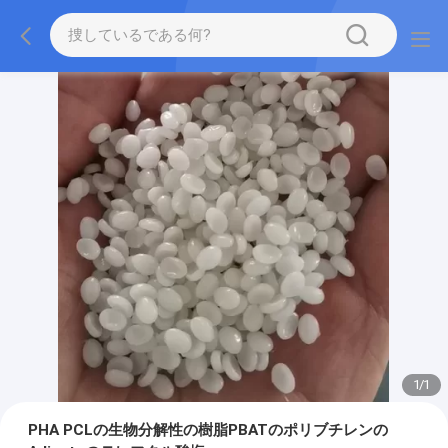
1
/
1
PHA PCLの生物分解性の樹脂PBATのポリブチレンの