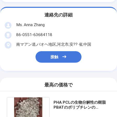
連絡先の詳細
Ms. Anna Zhang
86-0551-63684118
南マアン道,バオヘ地区,河北市,安?? 省,中国
接触
最高の価格で
PHA PCLの生物分解性の樹脂
PBATのポリブチレンの
Adipateのテレフタル酸塩