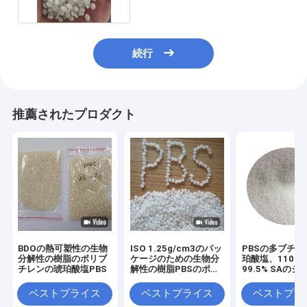
続行
推薦されたプロダクト
BDOの熱可塑性の生物
ISO 1.25g/cm3のパッ
PBSの多ブチレ
分解性の樹脂のポリブ
ケージのための生物分
珀酸塩、110-15
チレンの琥珀酸塩PBS
解性の樹脂PBSのポリ
99.5% SAの
ブチレンの琥珀酸塩の
コハク酸
餌
ベストプライス
ベストプライス
ベストプラ