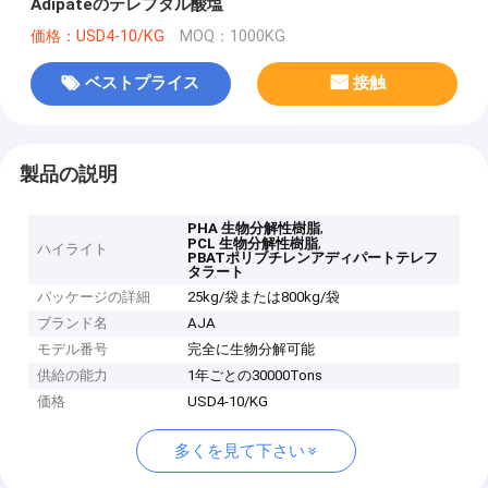
Adipateのテレフタル酸塩
価格：USD4-10/KG
MOQ：1000KG
ベストプライス
接触
製品の説明
,
PHA 生物分解性樹脂
,
PCL 生物分解性樹脂
ハイライト
PBATポリブチレンアディパートテレフ
タラート
パッケージの詳細
25kg/袋または800kg/袋
ブランド名
AJA
モデル番号
完全に生物分解可能
供給の能力
1年ごとの30000Tons
価格
USD4-10/KG
多くを見て下さい