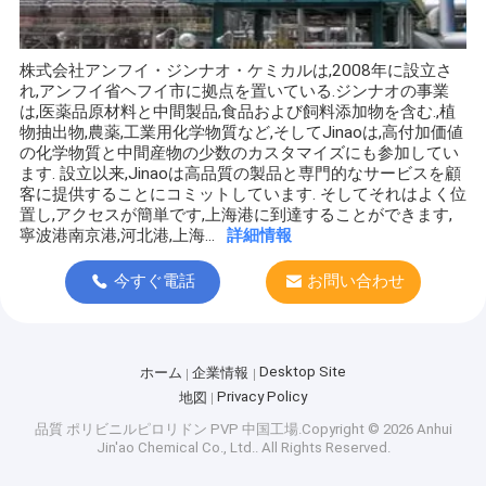
株式会社アンフイ・ジンナオ・ケミカルは,2008年に設立さ
れ,アンフイ省ヘフイ市に拠点を置いている.ジンナオの事業
は,医薬品原材料と中間製品,食品および飼料添加物を含む.,植
物抽出物,農薬,工業用化学物質など,そしてJinaoは,高付加価値
の化学物質と中間産物の少数のカスタマイズにも参加してい
ます. 設立以来,Jinaoは高品質の製品と専門的なサービスを顧
客に提供することにコミットしています. そしてそれはよく位
置し,アクセスが簡単です,上海港に到達することができます,
寧波港南京港,河北港,上海...
詳細情報
今すぐ電話
お問い合わせ
Desktop Site
ホーム
企業情報
Privacy Policy
地図
品質
ポリビニルピロリドン PVP
中国工場.Copyright © 2026 Anhui
Jin'ao Chemical Co., Ltd.. All Rights Reserved.