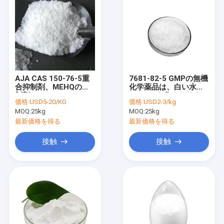
AJA CAS 150-76-5重
7681-82-5 GMPの無機
合抑制剤、MEHQの抑
化学薬品は、白い水晶
制剤
Naiのヨウ化ナトリウム
価格:
USD5-20/KG
価格:
USD2-3/kg
の粉を粉にする
MOQ:
25kg
MOQ:
25kg
最新価格を得る
最新価格を得る
接触
接触