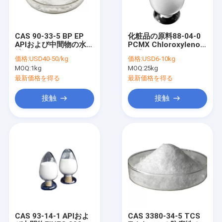
CAS 90-33-5 BP EP
化粧品の原料88-04-0
APIおよび中間物の水晶
PCMX Chloroxylenol
粉4-METHYL
の粉、P Chloro Mのキ
価格:
USD40-50/kg
価格:
USD6-10kg
UMBELLIFERONE
シレノール
MOQ:
1kg
MOQ:
25kg
最新価格を得る
最新価格を得る
接触
接触
家
プロダクト
私達について
CAS 93-14-1 APIおよ
CAS 3380-34-5 TCS