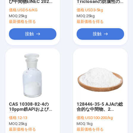
び中間物EINEC 202
Triclosanの防腐性の
工場旅行
222 5粉Guaifenesin
粉、3 5
価格:
USD5-6/KG
価格:
USD3-5kg
25KG/Drum
Dimethylphenol
MOQ:
25kg
MOQ:
25kg
品質管理
最新価格を得る
最新価格を得る
私達に連絡しなさい
接触
接触
引用を要求しなさい
ポリビニルピロリドン PVP
Polyvinylpyrrolidone Pvp K30
ポリビニルピロリドン PVP K90
CAS 10308-82-4の
128446-35-5 AJAの総
10ppm鉄APIおよび中
合的な中間物、2
クロスポビドン PVPP
間物の
Hydroxypropylベータ
価格:
12-13
価格:
USD100-200/kg
Aminoguanidiumの硝
シクロデキストリンの
コポビドン PVP VA64
MOQ:
25kg
MOQ:
1kg
酸塩の粉
粉
最新価格を得る
最新価格を得る