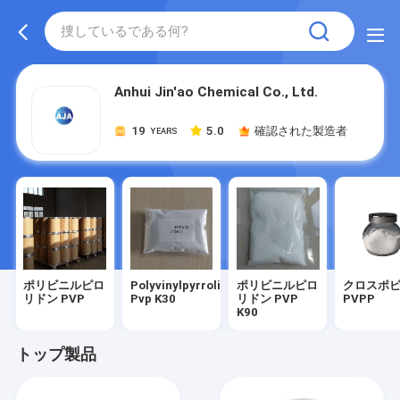
Anhui Jin'ao Chemical Co., Ltd.
19
5.0
確認された製造者
YEARS
ポリビニルピロ
Polyvinylpyrrolidone
ポリビニルピロ
クロスポ
リドン PVP
Pvp K30
リドン PVP
PVPP
K90
トップ製品