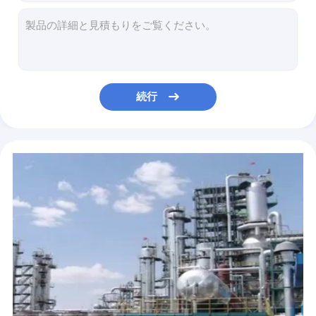
BCD 8PH Pharmaの結合剤、7585-39-9ベータ シクロデキストリンの粉の食品添加物
USP 182410-00-0の薬剤の結合剤、Betadex Sulfobutylのエーテル ナトリウムの注入
56-86-0栄養物の増強物、グルタミン酸1.54g/Cm3 Lグルタミンの粉AJA L
1700の粘着性の食品添加物の甘味料11138-66-2のXanthanのゴムの粉AJA
7PH NH4の人工的な香料添加剤、食糧のための142-47-2 Lナトリウム グルタミン酸塩
続行
Dihydroxyコハク酸、87-69-4食糧のための1.69密度L酒石酸
MEHQの有機性反作用の中間物150-76-5 CAS、Pasticのための4 Methoxyphenol
AJA Anthelmintics PTZのフェノチアジン重合ビニールの単量体の抑制剤92-84-2
CAS 496-15-1の良い化学薬品および溶媒5g/L容解性のIndolineの原料
99%の98-29-3スチレン重合抑制剤、ゴムのための4 Tert Butylcatechol TBC