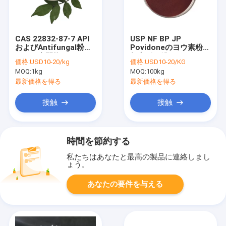
CAS 22832-87-7 API
USP NF BP JP
およびAntifungal粉の
Povidoneのヨウ素粉の
ための中間物479.14
無定形の粉CAS
価格:
USD10-20/kg
価格:
USD10-20/KG
MW Miconazoleの硝
25655-41-8
MOQ:
1kg
MOQ:
100kg
酸塩
最新価格を得る
最新価格を得る
接触
接触
時間を節約する
私たちはあなたと最高の製品に連絡しまし
ょう。
あなたの要件を与える