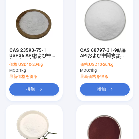
CAS 23593-75-1
CAS 68797-31-9結晶
USP36 APIおよび中間
APIおよび中間物は
物の白い水晶粉
Econazoleの硝酸塩を
価格:
USD10-20/kg
価格:
USD10-20/kg
Clotrimazole
粉にする
MOQ:
1kg
MOQ:
1kg
最新価格を得る
最新価格を得る
接触
接触