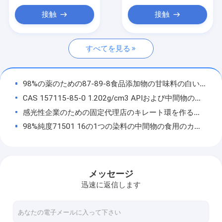
コポビドン PVP VA
接触
接触
ポビドンロジン
すべてを見る
ピロリドン
精密化学品
98%の薬のための87-89-8食品添加物の甘味料の白い結晶のイノシトール
毎日の化学薬品
CAS 157115-85-0 1.202g/cm3 APIおよび中間物の認識増強物Noopept
感光性企業のための固定代理店のキレート環を作る代理人ナトリウムのThiosulfateの良い化学薬品
生物分解性のある樹脂
98%純度71501 16の1つの染料の中間物の食用のカリウムの塩SNK
食品添加物の甘味料
99.5%肥料インクのための7631-95-0の良い化学薬品そして溶媒ナトリウムのモリブデン酸塩
98%純度の飼料の添加物、MgSO4 8PHの硫酸マグネシウムAnhydrate
API と 中介物質
金属および陶磁器装置のための錆をとるSulfamic酸の無水洗浄剤の良い化学薬品
メッセージ
N Octylpyrrolidoneの溶媒N Octyl 2ピロリドンのN Octylピロリドン
迅速に返信します
99.8%合成ゴムの原料、薬のためのISO 124-04-9のアジピン酸の粉
98% CAS 128446-36-6 APIおよび中間物の食糧メチルのベータ シクロデキストリンの粉