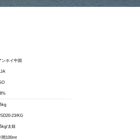
アンホイ中国
AJA
SO
98%
5kg
SD20-23/KG
25kg/太鼓
年間100mt