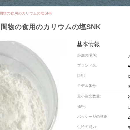
の中間物の食用のカリウムの塩SNK
料の中間物の食用のカリウムの塩SNK
基本情報
起源の場所:
ブランド名:
証明:
I
モデル番号:
最小注文数量:
2
価格:
U
パッケージの詳細:
供給の能力: