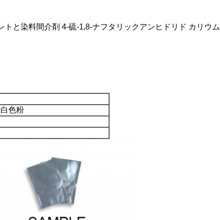
トと染料間介剤 4-硫-1,8-ナフタリックアンヒドリド カリウム
は白色粉