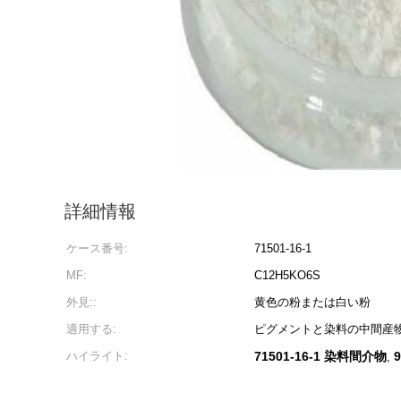
詳細情報
ケース番号:
71501-16-1
MF:
C12H5KO6S
外見::
黄色の粉または白い粉
適用する:
ピグメントと染料の中間産
ハイライト:
71501-16-1 染料間介物
,