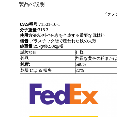
製品の説明
ピグメン
CAS番号:
71501-16-1
分子重量:
316.3
使用方法:
染料や色素を合成する重要な原材料
梱包:
プラスチック袋で覆われた鉄の太鼓
純重量:
25kg/袋,50kg/樽
試験項目
仕様
外見
均質な黄色の粉また
純度:
≥98%
乾燥 による 損失
≤2%