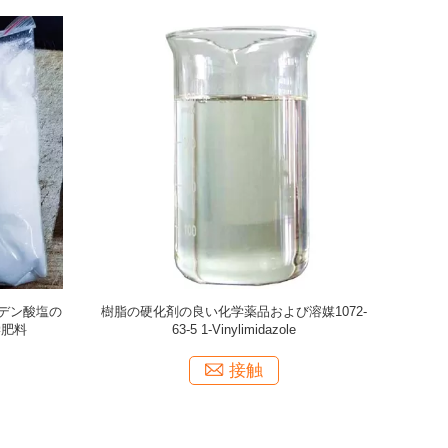
457-20-2の
CAS 496-15-1の良い化学薬品および溶媒5g/L
化粧品の10
吸湿性の粉
容解性のIndolineの原料
溶媒防腐剤
接触