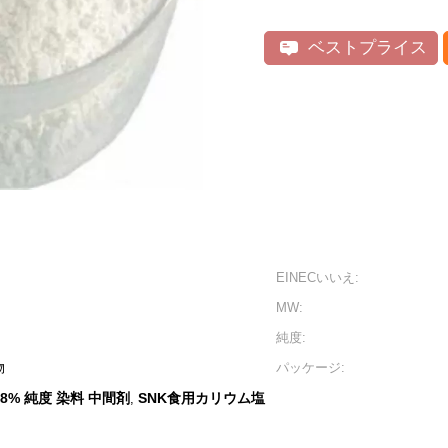
ベストプライス
EINECいいえ:
MW:
純度:
物
パッケージ:
98% 純度 染料 中間剤
SNK食用カリウム塩
,