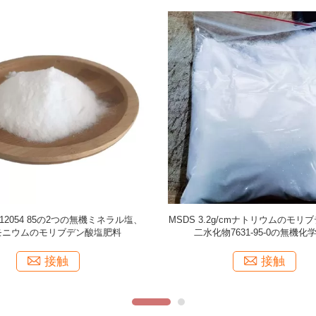
料インクのための7631-95-0の良い化
9.5PHナトリウムのButylparaben 36
て溶媒ナトリウムのモリブデン酸塩
ブチル4のHydroxybenzoateの
接触
接触