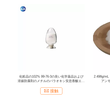
媒1072-
AJA 39236-46-9 Imidazolidinylの尿素プロダク
99.5%肥
ト、化粧品のための水溶性の防腐剤
学薬品そし
接触